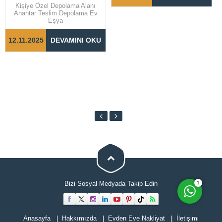
özen gerektiren bir süreçtir.
Kişiye Özel Depolama Alanı
Taşınma sürecinin sorunsuz ve
Anahtar Teslim Depolama Ev
hızlı bir şekilde
Eşya
tamamlanabilmesi için doğru
adımların...
12.11.2025
DEVAMINI OKU
Cevap Yaz
1
Bizi Sosyal Medyada Takip Edin
Anasayfa
Hakkımızda
Evden Eve Nakliyat
İletişimi