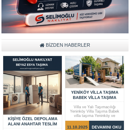
Müşteri Temsilcisi Fiyat Teklif
al
BİZDEN HABERLER
YENIKÖY VILLA TAŞIMA
BABEK VILLA TAŞIMA
Villa ve Yalı Taşımacılığı
Yeninköy Villa Taşıma Babek
villa taşıma Yeninköy ve
KIŞIYE ÖZEL DEPOLAMA
Bebek gibi prestijli semtlerde
ALANI ANAHTAR TESLIM
yer alan villalar ve yalılarda
11.10.2025
DEVAMINI OKU
taşıma işlemleri, dikkat ve
DEPOLAMA EV EŞYA