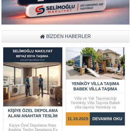
Müşteri Temsilcisi Fiyat Teklif
al
BİZDEN HABERLER
YENIKÖY VILLA TAŞIMA
BABEK VILLA TAŞIMA
Villa ve Yalı Taşımacılığı
Yeninköy Villa Taşıma Babek
villa taşıma Yeninköy ve
KIŞIYE ÖZEL DEPOLAMA
Bebek gibi prestijli semtlerde
ALANI ANAHTAR TESLIM
yer alan villalar ve yalılarda
11.10.2025
DEVAMINI OKU
taşıma işlemleri, dikkat ve
DEPOLAMA EV EŞYA
özen gerektiren bir süreçtir.
Kişiye Özel Depolama Alanı
Taşınma sürecinin sorunsuz ve
Anahtar Teslim Depolama Ev