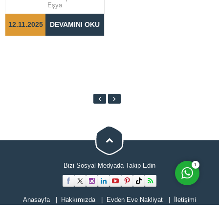
hızlı bir şekilde
Eşya
tamamlanabilmesi için doğru
adımların...
12.11.2025
DEVAMINI OKU
Cevap Yaz
1
Bizi Sosyal Medyada Takip Edin
Anasayfa
Hakkımızda
Evden Eve Nakliyat
İletişimi
Hizmetlerimiz
Blog