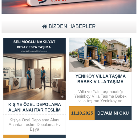
Müşteri Temsilcisi Fiyat Teklif
al
BİZDEN HABERLER
YENIKÖY VILLA TAŞIMA
BABEK VILLA TAŞIMA
Villa ve Yalı Taşımacılığı
Yeninköy Villa Taşıma Babek
villa taşıma Yeninköy ve
KIŞIYE ÖZEL DEPOLAMA
Bebek gibi prestijli semtlerde
ALANI ANAHTAR TESLIM
yer alan villalar ve yalılarda
11.10.2025
DEVAMINI OKU
taşıma işlemleri, dikkat ve
DEPOLAMA EV EŞYA
özen gerektiren bir süreçtir.
Kişiye Özel Depolama Alanı
Taşınma sürecinin sorunsuz ve
Anahtar Teslim Depolama Ev
hızlı bir şekilde
Eşya
tamamlanabilmesi için doğru
adımların...