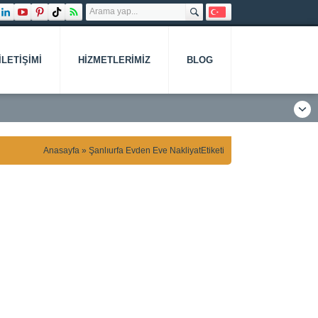
İLETIŞIMI
HIZMETLERIMIZ
BLOG
Anasayfa
»
Şanlıurfa Evden Eve NakliyatEtiketi