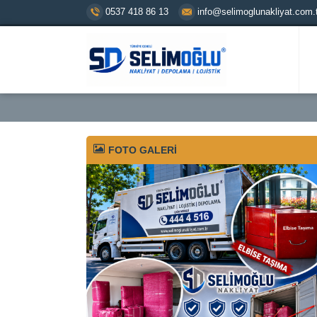
0537 418 86 13
info@selimoglunakliyat.com.t
FOTO GALERİ