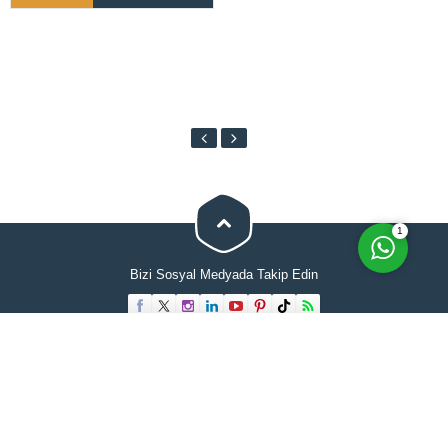
Cevap Yaz
1
Bizi Sosyal Medyada Takip Edin
Anasayfa
Hakkımızda
Evden Eve Nakliyat
İletişimi
Hizmetlerimiz
Blog
Tüm hakları Selimoğlu Evden Eve Nakliyat'a aittir. Web sitesindeki hiçbir
içerik kopyalanamaz veya kullanılamaz. .