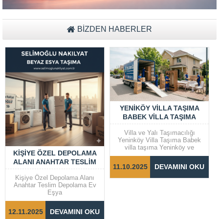
BİZDEN HABERLER
YENIKÖY VILLA TAŞIMA
BABEK VILLA TAŞIMA
Villa ve Yalı Taşımacılığı
Yeninköy Villa Taşıma Babek
villa taşıma Yeninköy ve
KIŞIYE ÖZEL DEPOLAMA
Bebek gibi prestijli semtlerde
ALANI ANAHTAR TESLIM
yer alan villalar ve yalılarda
11.10.2025
DEVAMINI OKU
taşıma işlemleri, dikkat ve
DEPOLAMA EV EŞYA
özen gerektiren bir süreçtir.
Kişiye Özel Depolama Alanı
Taşınma sürecinin sorunsuz ve
Anahtar Teslim Depolama Ev
hızlı bir şekilde
Eşya
tamamlanabilmesi için doğru
adımların...
12.11.2025
DEVAMINI OKU