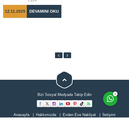
tamamlanabilmesi için doğru
adımların...
12.11.2025
DEVAMINI OKU
Cevap Yaz
1
Bizi Sosyal Medyada Takip Edin
Anasayfa
Hakkımızda
Evden Eve Nakliyat
İletişimi
Hizmetlerimiz
Blog