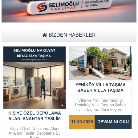
Müşteri Temsilcisi Fiyat Teklif
al
BİZDEN HABERLER
YENIKÖY VILLA TAŞIMA
BABEK VILLA TAŞIMA
Villa ve Yalı Taşımacılığı
Yeninköy Villa Taşıma Babek
villa taşıma Yeninköy ve
KIŞIYE ÖZEL DEPOLAMA
Bebek gibi prestijli semtlerde
ALANI ANAHTAR TESLIM
yer alan villalar ve yalılarda
11.10.2025
DEVAMINI OKU
taşıma işlemleri, dikkat ve
DEPOLAMA EV EŞYA
özen gerektiren bir süreçtir.
Kişiye Özel Depolama Alanı
Taşınma sürecinin sorunsuz ve
Anahtar Teslim Depolama Ev
hızlı bir şekilde
Eşya