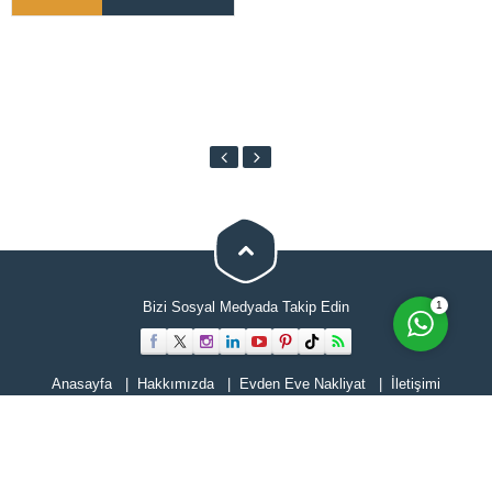
Cevap Yaz
1
Bizi Sosyal Medyada Takip Edin
Anasayfa
Hakkımızda
Evden Eve Nakliyat
İletişimi
Hizmetlerimiz
Blog
Tüm hakları Selimoğlu Evden Eve Nakliyat'a aittir. Web sitesindeki hiçbir
içerik kopyalanamaz veya kullanılamaz. .