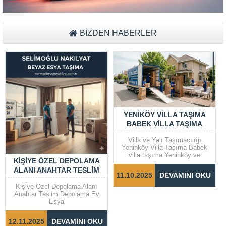
Müşteri Temsilcisi Fiyat Teklif
al
BİZDEN HABERLER
YENIKÖY VILLA TAŞIMA
BABEK VILLA TAŞIMA
Villa ve Yalı Taşımacılığı
Yeninköy Villa Taşıma Babek
villa taşıma Yeninköy ve
KIŞIYE ÖZEL DEPOLAMA
Bebek gibi prestijli semtlerde
ALANI ANAHTAR TESLIM
yer alan villalar ve yalılarda
11.10.2025
DEVAMINI OKU
taşıma işlemleri, dikkat ve
DEPOLAMA EV EŞYA
özen gerektiren bir süreçtir.
Kişiye Özel Depolama Alanı
Taşınma sürecinin sorunsuz ve
Anahtar Teslim Depolama Ev
hızlı bir şekilde
Eşya
tamamlanabilmesi için doğru
adımların...
12.11.2025
DEVAMINI OKU