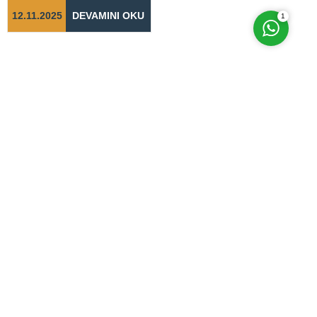
adımların...
12.11.2025
DEVAMINI OKU
1
Bizi Sosyal Medyada Takip Edin
Anasayfa
Hakkımızda
Evden Eve Nakliyat
İletişimi
Hizmetlerimiz
Blog