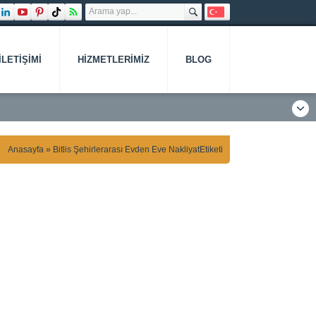
İLETIŞIMI
HIZMETLERIMIZ
BLOG
Anasayfa
»
Bitlis Şehirlerarası Evden Eve NakliyatEtiketi