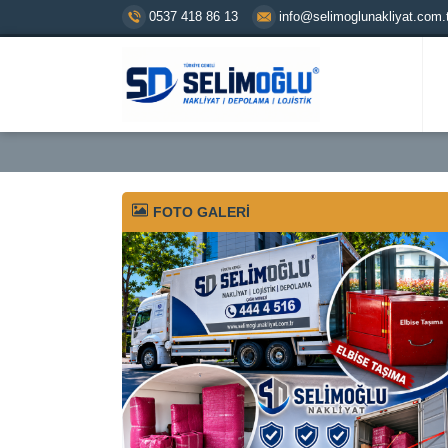
0537 418 86 13
info@selimoglunakliyat.com.t
FOTO GALERİ