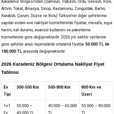
Karadeniz Bölgesi’nden (Samsun, Trabzon, Ordu, Giresun, Rize,
Artvin, Tokat, Amasya, Sinop, Kastamonu, Zonguldak, Bartın,
Karabük, Çorum, Düzce ve Bolu) Türkiye’nin diğer şehirlerine
yapılan evden eve nakliyat hizmetlerinde fiyatlar; mesafe, eşya
hacmi, kat durumu, asansör kullanımı ve paketleme
hizmetlerine göre değişmektedir. 2026 yılı sektör verilerine
göre şehirler arası taşımalarda ortalama fiyatlar
50.000 TL ile
180.000 TL
arasında değişmektedir.
2026 Karadeniz Bölgesi Ortalama Nakliyat Fiyat
Tablosu
Ev
300-500 Km
500-800 Km
800 Km ve
Tipi
Üzeri
1+1
30.000 –
40.000 – 65.000
55.000 – 90.000
Ev
45.000 TL
TL
TL