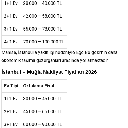
1+1 Ev
28.000 – 40.000 TL
2+1 Ev
42.000 – 58.000 TL
3+1 Ev
55.000 – 78.000 TL
4+1 Ev
70.000 – 100.000 TL
Manisa, İstanbul’a yakınlığı nedeniyle Ege Bölgesi’nin daha
ekonomik taşıma güzergâhları arasında yer almaktadır.
İstanbul – Muğla Nakliyat Fiyatları 2026
Ev Tipi
Ortalama Fiyat
1+1 Ev
30.000 – 45.000 TL
2+1 Ev
45.000 – 65.000 TL
3+1 Ev
60.000 – 90.000 TL