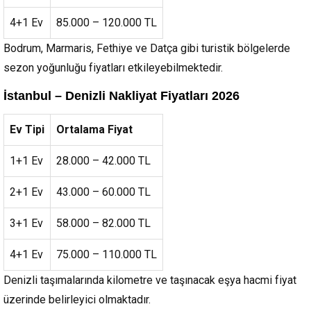
4+1 Ev
85.000 – 120.000 TL
Bodrum, Marmaris, Fethiye ve Datça gibi turistik bölgelerde
sezon yoğunluğu fiyatları etkileyebilmektedir.
İstanbul – Denizli Nakliyat Fiyatları 2026
Ev Tipi
Ortalama Fiyat
1+1 Ev
28.000 – 42.000 TL
2+1 Ev
43.000 – 60.000 TL
3+1 Ev
58.000 – 82.000 TL
4+1 Ev
75.000 – 110.000 TL
Denizli taşımalarında kilometre ve taşınacak eşya hacmi fiyat
üzerinde belirleyici olmaktadır.