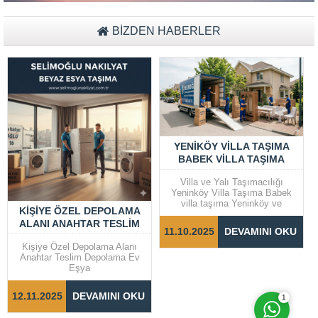
BİZDEN HABERLER
YENIKÖY VILLA TAŞIMA
BABEK VILLA TAŞIMA
Villa ve Yalı Taşımacılığı
Yeninköy Villa Taşıma Babek
villa taşıma Yeninköy ve
KIŞIYE ÖZEL DEPOLAMA
Cevap Yaz
Bebek gibi prestijli semtlerde
ALANI ANAHTAR TESLIM
yer alan villalar ve yalılarda
11.10.2025
DEVAMINI OKU
taşıma işlemleri, dikkat ve
DEPOLAMA EV EŞYA
özen gerektiren bir süreçtir.
Kişiye Özel Depolama Alanı
Taşınma sürecinin sorunsuz ve
Anahtar Teslim Depolama Ev
hızlı bir şekilde
Eşya
tamamlanabilmesi için doğru
adımların...
12.11.2025
DEVAMINI OKU
1