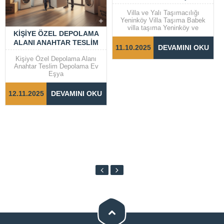
Villa ve Yalı Taşımacılığı
Yeninköy Villa Taşıma Babek
villa taşıma Yeninköy ve
KIŞIYE ÖZEL DEPOLAMA
Bebek gibi prestijli semtlerde
ALANI ANAHTAR TESLIM
yer alan villalar ve yalılarda
11.10.2025
DEVAMINI OKU
taşıma işlemleri, dikkat ve
DEPOLAMA EV EŞYA
özen gerektiren bir süreçtir.
Kişiye Özel Depolama Alanı
Taşınma sürecinin sorunsuz ve
Anahtar Teslim Depolama Ev
hızlı bir şekilde
Eşya
tamamlanabilmesi için doğru
adımların...
12.11.2025
DEVAMINI OKU
Cevap Yaz