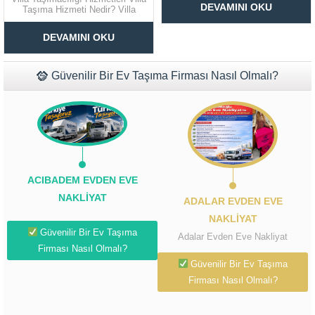
kadar zor ya da ürkütücü bir hale
DEVAMINI OKU
Taşıma Hizmeti Nedir? Villa
gelmemektedir. Avcılar Ev
taşıma, standart ev
Eşyası Depolama Güzel
Müşteri Temsilcisi Fiyat Teklif
taşımacılığına göre daha
İstanbul’un en güzel ilçelerinden
DEVAMINI OKU
kapsamlı planlama ve
biri olan Avcılarda ev eşyası
al
profesyonellik gerektiren özel bir
depolama hizmeti siz değerli...
nakliyat hizmetidir. Villalarda
bulunan değerli mobilyalar, sanat
Güvenilir Bir Ev Taşıma Firması Nasıl Olmalı?
eserleri, avizeler, beyaz eşyalar,
elektronik sistemler...
ACIBADEM EVDEN EVE
NAKLIYAT
ADALAR EVDEN EVE
NAKLIYAT
Güvenilir Bir Ev Taşıma
Adalar Evden Eve Nakliyat
Firması Nasıl Olmalı?
Güvenilir Bir Ev Taşıma
Firması Nasıl Olmalı?