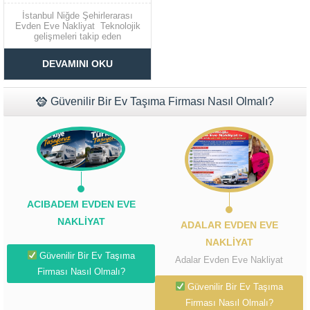
NAKLIYAT
İstanbul Niğde Şehirlerarası
Evden Eve Nakliyat Teknolojik
gelişmeleri takip eden
müşterilerine kaliteli ve güvenilir
Müşteri Temsilcisi Fiyat Teklif
bir evden eve nakliyat hizmeti
DEVAMINI OKU
sunan firmamız İstanbul’un önde
al
gelen firmalarındandır.
Şehirlerarası evden eve nakliyat
hizmeti veren firmamız tüm
Güvenilir Bir Ev Taşıma Firması Nasıl Olmalı?
şehirlere olduğu gibi Niğde’ye de
evden eve...
ACIBADEM EVDEN EVE
NAKLIYAT
ADALAR EVDEN EVE
NAKLIYAT
Güvenilir Bir Ev Taşıma
Adalar Evden Eve Nakliyat
Firması Nasıl Olmalı?
Güvenilir Bir Ev Taşıma
Firması Nasıl Olmalı?