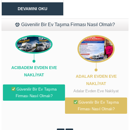
nakliyat tarafından sunulan
Müşteri Temsilcisi Fiyat Teklif
nakliye hizmeti tüm Türkiye için
DEVAMINI OKU
verilmektedir. İstanbul Mersin
al
şehirlerarası evden eve nakliyat
taşıdığı her bir eşyaya kendi
eşyasıymış gibi davranarak en
Güvenilir Bir Ev Taşıma Firması Nasıl Olmalı?
iyi şekilde yeni adresine...
ACIBADEM EVDEN EVE
NAKLIYAT
ADALAR EVDEN EVE
NAKLIYAT
Güvenilir Bir Ev Taşıma
Adalar Evden Eve Nakliyat
Firması Nasıl Olmalı?
Güvenilir Bir Ev Taşıma
Firması Nasıl Olmalı?