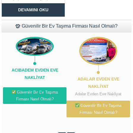
yanıt verebilmek için
Müşteri Temsilcisi Fiyat Teklif
sunduğumuz Florya evden eve
DEVAMINI OKU
nakliyat hizmetleri, sektördeki en
al
profesyonel ekiplerden
oluşturmuş olduğumuz alanında
uzman kadromuz ile
Güvenilir Bir Ev Taşıma Firması Nasıl Olmalı?
gerçekleştirilmektedir. Birçok
nedenden kaynaklanabilen ancak
sonuç olarak taşınmayı gerekli
kılan...
ACIBADEM EVDEN EVE
NAKLIYAT
ADALAR EVDEN EVE
NAKLIYAT
Güvenilir Bir Ev Taşıma
Adalar Evden Eve Nakliyat
Firması Nasıl Olmalı?
Güvenilir Bir Ev Taşıma
Firması Nasıl Olmalı?