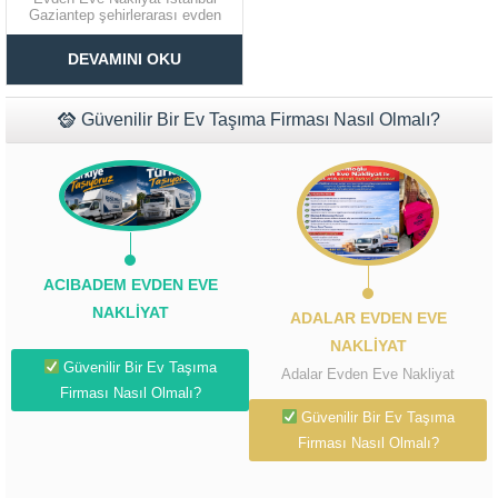
Gaziantep şehirlerarası evden
eve nakliyat firması seçimlerinde
Müşteri Temsilcisi Fiyat Teklif
dikkatli olmakta yarar vardır. Her
DEVAMINI OKU
firma aynı kalitede olmadığından
al
dolayı buna göre seçim yapmak
gerekir. İstanbul Gaziantep
şehirlerarası evden eve nakliyat
Güvenilir Bir Ev Taşıma Firması Nasıl Olmalı?
firmaları arasından seçim
yaparken öncelikle...
ACIBADEM EVDEN EVE
NAKLIYAT
ADALAR EVDEN EVE
NAKLIYAT
Güvenilir Bir Ev Taşıma
Adalar Evden Eve Nakliyat
Firması Nasıl Olmalı?
Güvenilir Bir Ev Taşıma
Firması Nasıl Olmalı?