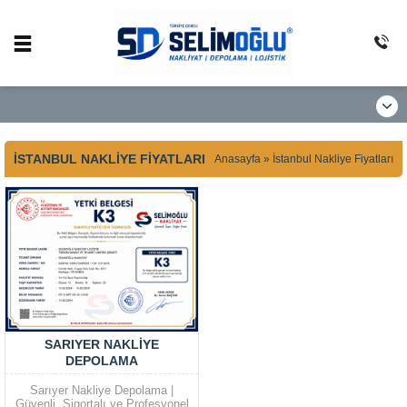
İSTANBUL NAKLIYE FIYATLARI
Anasayfa
»
İstanbul Nakliye Fiyatları
SARIYER NAKLIYE
DEPOLAMA
Sarıyer Nakliye Depolama |
Güvenli, Sigortalı ve Profesyonel