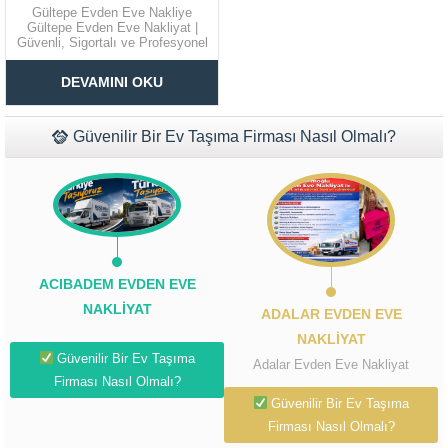
Gültepe Evden Eve Nakliye
Gültepe Evden Eve Nakliyat |
Güvenli, Sigortalı ve Profesyonel
Taşımacılık Hizmetleri
Müşteri Temsilcisi Fiyat Teklif
İstanbul’un en yoğun yerleşim
DEVAMINI OKU
bölgelerinden biri olan Gültepe,
al
taşınma ihtiyacının sık
yaşandığı semtlerden biridir. Dar
sokaklar, yoğun trafik ve yüksek
Güvenilir Bir Ev Taşıma Firması Nasıl Olmalı?
katlı binalar nedeniyle ev
taşıma...
ACIBADEM EVDEN EVE
NAKLIYAT
ADALAR EVDEN EVE
NAKLIYAT
Güvenilir Bir Ev Taşıma
Adalar Evden Eve Nakliyat
Firması Nasıl Olmalı?
Güvenilir Bir Ev Taşıma
Firması Nasıl Olmalı?