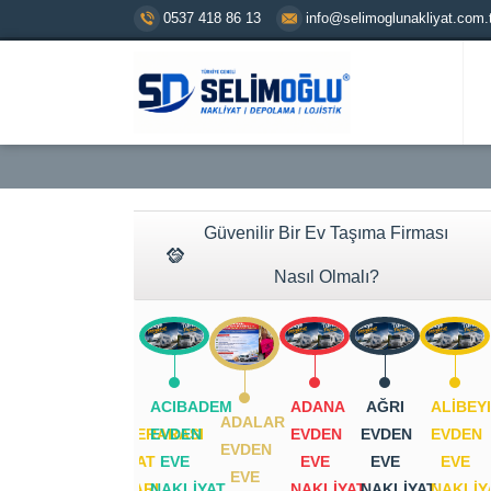
0537 418 86 13
info@selimoglunakliyat.com.t
Güvenilir Bir Ev Taşıma Firması
Nasıl Olmalı?
2026
ACIBADEM
ADANA
AĞRI
ALIBEY
ADALAR
ŞEHIRLERARASI
EVDEN
EVDEN
EVDEN
EVDEN
EVDEN
NAKLIYAT
EVE
EVE
EVE
EVE
EVE
FIYATLARI
NAKLIYAT
NAKLIYAT
NAKLIYAT
NAKLIY