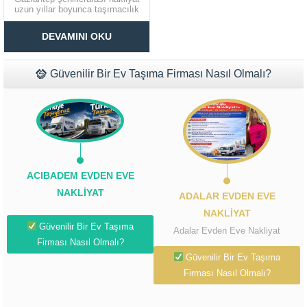
uzun yıllar boyunca taşımacılık
alanında hizmet vermekte olan
Müşteri Temsilcisi Fiyat Teklif
profesyonel bir firmadır. Eşya
DEVAMINI OKU
taşıma hizmetlerimiz için her
al
türlü sigortayı yapmakta ve
müşterilerimizin memnuniyetini
en üst seviyede tutmaktayız.
Güvenilir Bir Ev Taşıma Firması Nasıl Olmalı?
Gaziantep evden eve nakliyat
taşımacılık sektörü için...
ACIBADEM EVDEN EVE
NAKLIYAT
ADALAR EVDEN EVE
NAKLIYAT
Güvenilir Bir Ev Taşıma
Adalar Evden Eve Nakliyat
Firması Nasıl Olmalı?
Güvenilir Bir Ev Taşıma
Firması Nasıl Olmalı?