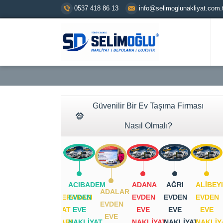
0537 418 86 13
info@selimoglunakliyat.com.t
Güvenilir Bir Ev Taşıma Firması
Nasıl Olmalı?
2026
ACIBADEM
ADANA
AĞRI
ALIBEY
ADALAR
ŞEHIRLERARASI
EVDEN
EVDEN
EVDEN
EVDEN
EVDEN
NAKLIYAT
EVE
EVE
EVE
EVE
EVE
FIYATLARI
NAKLIYAT
NAKLIYAT
NAKLIYAT
NAKLIY