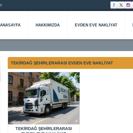
r
ANASAYFA
HAKKIMIZDA
EVDEN EVE NAKLIYAT
TEKIRDAĞ ŞEHIRLERARASI EVDEN EVE NAKLIYAT
KÖY
ANADOLU
ANKARA
ANTALYA
ARNAVUTKÖY
ARTVIN
ATAŞEHIR
AVCILA
YAKASI
EVDEN
EVDEN
EVDEN
EVDEN
EVDEN
EVDEN
EVDEN
EVE
EVE
EVE
EVE
EVE
EVE
TEKIRDAĞ ŞEHIRLERARASI
AT
EVE
NAKLIYAT
NAKLIYAT
NAKLIYAT
NAKLIYAT
NAKLIYAT
NAKLIY