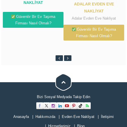
NAKLIYAT
ADALAR EVDEN EVE
NAKLIYAT
Güvenilir Bir Ev Taşıma
Adalar Evden Eve Nakliyat
Firması Nasıl Olmalı?
Güvenilir Bir Ev Taşıma
Firması Nasıl Olmalı?
Bizi Sosyal Medyada Takip Edin
Cevap Yaz
Anasayfa
Hakkımızda
Evden Eve Nakliyat
İletişimi
Hizmetlerimiz
Blog