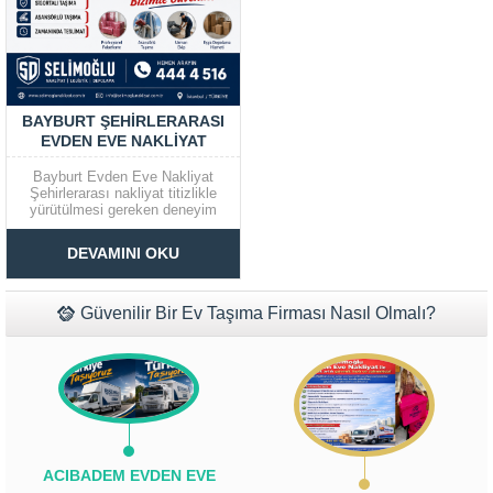
BAYBURT ŞEHIRLERARASI
EVDEN EVE NAKLIYAT
Bayburt Evden Eve Nakliyat
Şehirlerarası nakliyat titizlikle
yürütülmesi gereken deneyim
isteyen bir işlem halindedir.
Müşteri Temsilcisi Fiyat Teklif
Firmamız konu hakkında aranan
DEVAMINI OKU
her türlü detayın yerine
al
getirilmesini sağlarken, her
zamankinden daha güvenilir
şekilde eşya taşımacılığında
Güvenilir Bir Ev Taşıma Firması Nasıl Olmalı?
sona gelinmesini amaçlar.
Yılların verdiği tecrübemiz
sayesinde sektörde bir...
ACIBADEM EVDEN EVE