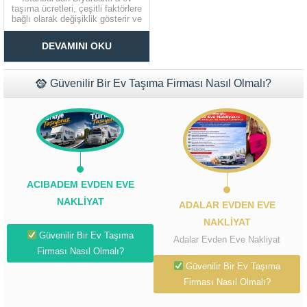
taşıma ücretleri, çeşitli faktörlere
bağlı olarak değişiklik gösterir ve
net bir rakam vermek zordur.
Müşteri Temsilcisi Fiyat Teklif
Ancak, genel bir fikir edinmeniz
DEVAMINI OKU
için güncel piyasa verilerine göre
al
ortalama fiyat aralıklarını
aşağıda bulabilirsiniz. İstanbul
Diyarbakır Şehirler Arası Evden
Güvenilir Bir Ev Taşıma Firması Nasıl Olmalı?
Eve Nakliyat Hizmetleri...
ACIBADEM EVDEN EVE
NAKLIYAT
ADALAR EVDEN EVE
NAKLIYAT
Güvenilir Bir Ev Taşıma
Adalar Evden Eve Nakliyat
Firması Nasıl Olmalı?
Güvenilir Bir Ev Taşıma
Firması Nasıl Olmalı?