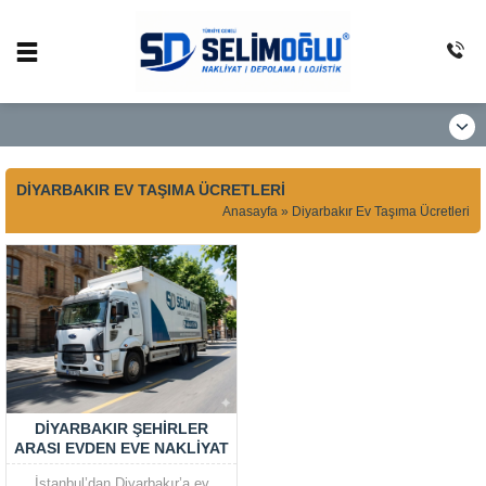
DIYARBAKIR EV TAŞIMA ÜCRETLERI
Anasayfa
»
Diyarbakır Ev Taşıma Ücretleri
DIYARBAKIR ŞEHIRLER
ARASI EVDEN EVE NAKLIYAT
FIYATLAR
İstanbul’dan Diyarbakır’a ev