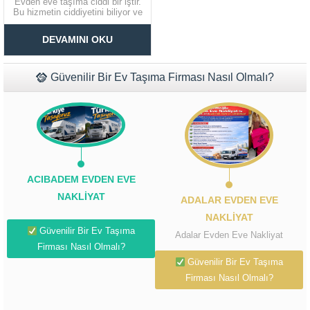
Evden eve taşıma ciddi bir iştir.
Bu hizmetin ciddiyetini biliyor ve
buna göre hareket ediyoruz.
Müşteri Temsilcisi Fiyat Teklif
Taşımacılık alanında her zaman
DEVAMINI OKU
kaliteli uygulamalarımızı
al
müşterilerimizle bir araya
getirerek gerekli desteği en iyi
şekilde sunuyoruz. Çatalca
Güvenilir Bir Ev Taşıma Firması Nasıl Olmalı?
Şehirlerarası Nakliyat
Günümüzde şehirlerarası...
ACIBADEM EVDEN EVE
NAKLIYAT
ADALAR EVDEN EVE
NAKLIYAT
Güvenilir Bir Ev Taşıma
Adalar Evden Eve Nakliyat
Firması Nasıl Olmalı?
Güvenilir Bir Ev Taşıma
Firması Nasıl Olmalı?