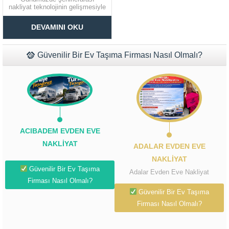
nakliyat teknolojinin gelişmesiyle
kolaylık kazanmıştır. Firmamız
Müşteri Temsilcisi Fiyat Teklif
nakliye sürecinin geçmişe
DEVAMINI OKU
nazaran daha kolay şekilde
al
ilerlemesine neden olurken, siz
değerli müşterilerimizin taşınma
ihtiyaçlarına doğru çözümler
Güvenilir Bir Ev Taşıma Firması Nasıl Olmalı?
tasarlamaya özen
göstermektedir. 81 ilde şehirler
arası nakliye konusunda hizmet
veren...
ACIBADEM EVDEN EVE
NAKLIYAT
ADALAR EVDEN EVE
NAKLIYAT
Güvenilir Bir Ev Taşıma
Adalar Evden Eve Nakliyat
Firması Nasıl Olmalı?
Güvenilir Bir Ev Taşıma
Firması Nasıl Olmalı?