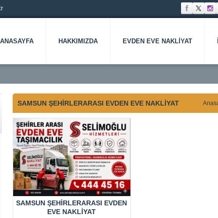
r
ANASAYFA
HAKKIMIZDA
EVDEN EVE NAKLIYAT
SAMSUN ŞEHİRLERARASI EVDEN EVE NAKLİYAT
Anas
KÖY
ANADOLU
ANKARA
ANTALYA
ARNAVUTKÖY
ARTVIN
ATAŞEHIR
AVCILA
YAKASI
EVDEN
EVDEN
EVDEN
EVDEN
EVDEN
EVDEN
SAMSUN ŞEHIRLERARASI EVDEN
EVDEN
EVE
EVE
EVE
EVE
EVE
EVE
EVE NAKLIYAT
AT
EVE
NAKLIYAT
NAKLIYAT
NAKLIYAT
NAKLIYAT
NAKLIYAT
NAKLIY