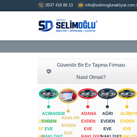
0537 418 86 13
info@selimoglunakliyat.com.t
Güvenilir Bir Ev Taşıma Firması
Nasıl Olmalı?
2026
ACIBADEM
ADANA
AĞRI
ALIBEY
ADALAR
ŞEHIRLERARASI
EVDEN
EVDEN
EVDEN
EVDEN
EVDEN
NAKLIYAT
EVE
EVE
EVE
EVE
EVE
FIYATLARI
NAKLIYAT
NAKLIYAT
NAKLIYAT
NAKLIY