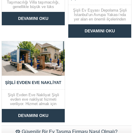
Taşımacılığı Villa taşımacılığı,
genellikle büyük ve lüks
Şişli Ev Eşyası Depolama Şişli
eşyaların güvenli bir şekilde
İstanbul’un Avrupa Yakası’nda
taşınmasını gerektiren bir
DEVAMINI OKU
yer alan en önemli ilçelerinden
işlemdir. Şile, Ağva ve Ömerli
biridir. 300 bin dolaylarında
gibi bölgelerde villa taşımacılığı
nüfusu ve cazip konumu ile ilçe,
hizmeti sunan firmalar, bu süreci
DEVAMINI OKU
şehrin cazibe merkezleri
profesyonel ve sorunsuz bir
arasında yer almaktadır.
şekilde yönetme konusunda
Firmamız Selimoğlu Nakliyat
uzmanlaşmıştır....
Şişli’ye özel çözümler ile nakliye
hizmeti vermektedir. Nakliye...
ŞIŞLI EVDEN EVE NAKLIYAT
Şişli Evden Eve Nakliyat Şişli
evden eve nakliyat hizmeti
veriliyor. Hizmet almak için
iletişime geçebilir, yetkili kişiler
ile nakliye gününü
DEVAMINI OKU
belirleyebilirsiniz. Hangi gün
nakliyat istiyorsunuz? Şişli
evden eve nakliyat kapsamında
sunulan hizmette uygunluk
Güvenilir Bir Ev Taşıma Firması Nasıl Olmalı?