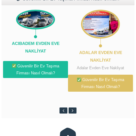
sağlanarak, sizin için hizmet
verilecektir. Müşteri
memnuniyeti...
Müşteri Temsilcisi Fiyat Teklif
al
ACIBADEM EVDEN EVE
NAKLIYAT
ADALAR EVDEN EVE
NAKLIYAT
Güvenilir Bir Ev Taşıma
Adalar Evden Eve Nakliyat
Firması Nasıl Olmalı?
Güvenilir Bir Ev Taşıma
Firması Nasıl Olmalı?