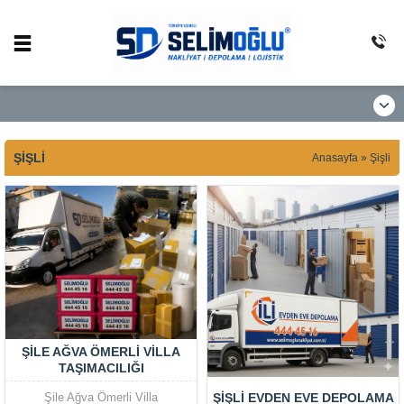
ŞIŞLI
Anasayfa
»
Şişli
ŞILE AĞVA ÖMERLI VILLA
TAŞIMACILIĞI
Şile Ağva Ömerli Villa
ŞIŞLI EVDEN EVE DEPOLAMA