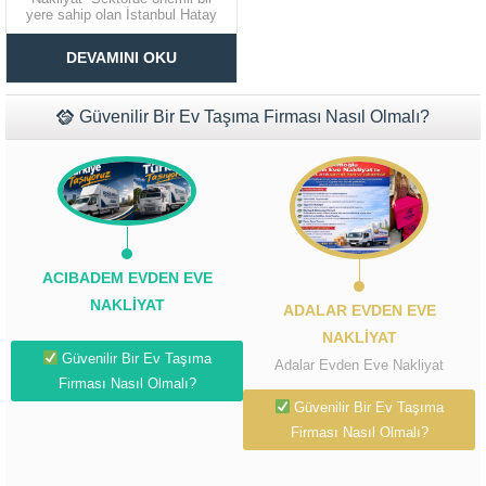
yere sahip olan İstanbul Hatay
şehirlerarası evden eve nakliyat
Müşteri Temsilcisi Fiyat Teklif
firmaları bu iki şehre ek olarak
DEVAMINI OKU
ülkenin dört bir yanına nakliye
al
hizmeti verir. Kaliteli ve güvenilir
hizmet almak içi en doğru adres
olan...
Güvenilir Bir Ev Taşıma Firması Nasıl Olmalı?
ACIBADEM EVDEN EVE
NAKLIYAT
ADALAR EVDEN EVE
NAKLIYAT
Güvenilir Bir Ev Taşıma
Adalar Evden Eve Nakliyat
Firması Nasıl Olmalı?
Güvenilir Bir Ev Taşıma
Firması Nasıl Olmalı?